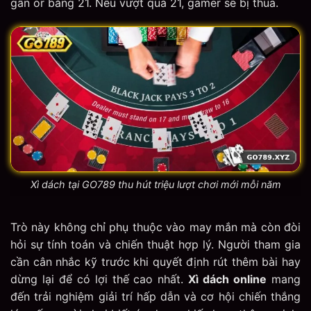
gần or bằng 21. Nếu vượt quá 21, gamer sẽ bị thua.
Xì dách tại GO789 thu hút triệu lượt chơi mới mỗi năm
Trò này không chỉ phụ thuộc vào may mắn mà còn đòi
hỏi sự tính toán và chiến thuật hợp lý. Người tham gia
cần cân nhắc kỹ trước khi quyết định rút thêm bài hay
dừng lại để có lợi thế cao nhất.
Xì dách online
mang
đến trải nghiệm giải trí hấp dẫn và cơ hội chiến thắng