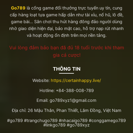
Go789
là cổng game đổi thưởng trực tuyến uy tín, cung
cấp hàng loạt tựa game hấp dẫn như tài xỉu, nổ hũ, lô đề,
game bài… Sân chơi thu hút hàng đông đảo người dùng
nhờ giao diện hiện đại, bảo mật cao, hỗ trợ nạp rút nhanh
và hoạt động ổn định trên mọi nền tảng.
Vui lòng đảm bảo bạn đã đủ 18 tuổi trước khi tham
gia cá cược!
THÔNG TIN
Website:
https://certainhappy.live/
Hotline: +84-388-008-789
Email:
go789xyz1@gmail.com
Địa chỉ: 26 Mậu Thân, Phan Thiết, Lâm Đồng, Việt Nam
#go789 #trangchugo789 #nhacaigo789 #conggamego789
#linkgo789 #go789xyz