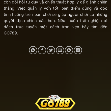
còn đòi hỏi tư duy và chiến thuật hợp lý để giành chiến
thắng. Việc quản lý vốn tốt, biết điểm dừng và đọc
tình huống trên bàn chơi sẽ giúp người chơi có những
quyết định chính xác hơn. Nếu muốn trải nghiệm xì
dách trực tuyến một cách trọn vẹn hãy tìm đến
GO789.