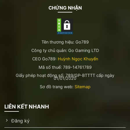
CHỨNG NHẬN
Tên thương hiệu: Go789
Công ty chủ quản: Go Gaming LTD
CEO Go789:
Huỳnh Ngọc Khuyến
Mã số thuế: 789-14761789
Giấy phép hoạt động số: 789/GP-BTTTT cấp ngày
01/01/2020
Sơ đồ trang web:
Sitemap
LIÊN KẾT NHANH
Đăng ký