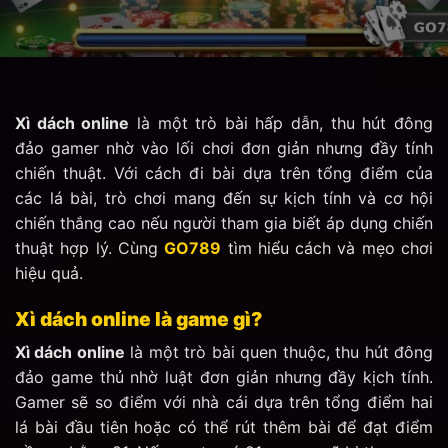
Xì dách online
là một trò bài hấp dẫn, thu hút đông
đảo gamer nhờ vào lối chơi đơn giản nhưng đầy tính
chiến thuật. Với cách đi bài dựa trên tổng điểm của
các lá bài, trò chơi mang đến sự kịch tính và cơ hội
chiến thắng cao nếu người tham gia biết áp dụng chiến
thuật hợp lý. Cùng
GO789
tìm hiểu cách và mẹo chơi
hiệu quả.
Xì dách online là game gì?
Xì dách online
là một trò bài quen thuộc, thu hút đông
đảo game thủ nhờ luật đơn giản nhưng đầy kịch tính.
Gamer sẽ so điểm với nhà cái dựa trên tổng điểm hai
lá bài đầu tiên hoặc có thể rút thêm bài để đạt điểm