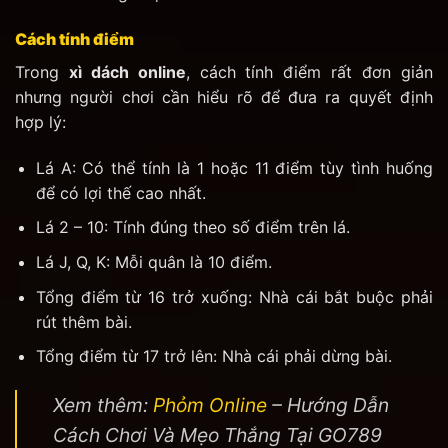
Cách tính điểm
Trong
xì dách online
, cách tính điểm rất đơn giản
nhưng người chơi cần hiểu rõ để đưa ra quyết định
hợp lý:
Lá A: Có thể tính là 1 hoặc 11 điểm tùy tình huống
để có lợi thế cao nhất.
Lá 2 – 10: Tính đúng theo số điểm trên lá.
Lá J, Q, K: Mỗi quân là 10 điểm.
Tổng điểm từ 16 trở xuống: Nhà cái bắt buộc phải
rút thêm bài.
Tổng điểm từ 17 trở lên: Nhà cái phải dừng bài.
Xem thêm:
Phỏm Online
– Hướng Dẫn
Cách Chơi Và Mẹo Thắng Tại GO789