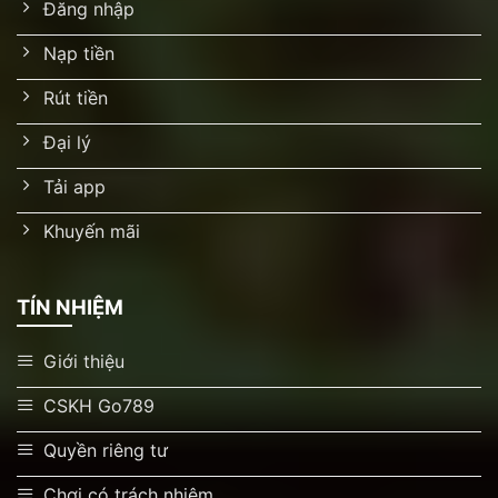
Đăng nhập
Nạp tiền
Rút tiền
Đại lý
Tải app
Khuyến mãi
TÍN NHIỆM
Giới thiệu
CSKH Go789
Quyền riêng tư
Chơi có trách nhiệm