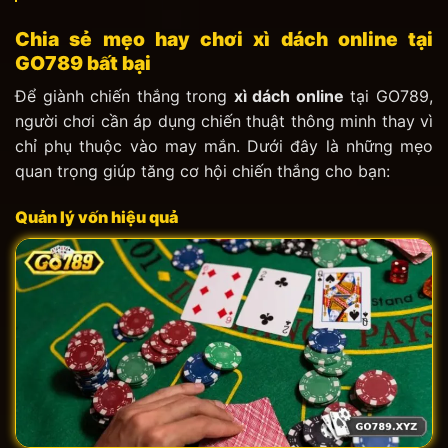
Chia sẻ mẹo hay chơi xì dách online tại
GO789 bất bại
Để giành chiến thắng trong
xì dách online
tại GO789,
người chơi cần áp dụng chiến thuật thông minh thay vì
chỉ phụ thuộc vào may mắn. Dưới đây là những mẹo
quan trọng giúp tăng cơ hội chiến thắng cho bạn:
Quản lý vốn hiệu quả