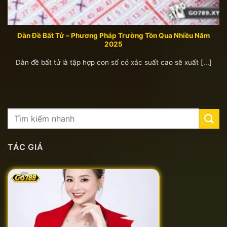
Dàn Đề Bất Tử – Phương Pháp Trường Tồn Qua Nhiều Năm
2025
Dàn đề bất tử là tập hợp con số có xác suất cao sẽ xuất [...]
TÁC GIẢ