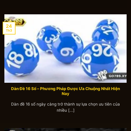
24
Th3
Dàn Đề 16 Số – Phương Pháp Được Ưa Chuộng Nhất Hiện
Nay
Dàn đề 16 số ngày càng trở thành sự lựa chọn ưu tiên của
nhiều [...]