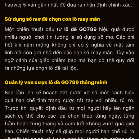
haowcj 5 ván gần nhất để đưa ra nhận định chính xác.
Sử dụng sổ mơ để chọn con lô may mắn
Một chiến thuật đầu tư
lô đề GO789
hiệu quả được
nhiều người chơi tin tưởng là sử dụng sổ mơ. Các chi
tiết khi nằm mộng không chỉ có ý nghĩa về mặt tâm
linh mà còn gợi nhớ đến các con số may mắn. Tùy vào
ngữ cảnh của giấc chiêm bao mà bạn có thể quy đổi
ra những lựa chọn lô đề tài lộc.
Quản lý vốn cược lô đề GO789 thông minh
Bạn cần lên kế hoạch đặt cược xổ số một cách hiệu
quả hạn chế tình trạng cược tất tay với nhiều rủi ro.
Trước khi quyết định đầu tư mọi người hãy lên ngân
sách cụ thể cho các lựa chọn theo từng ngày, từng
tuần hoặc từng tháng và cam kết không vượt quá giới
hạn. Chiến thuật này sẽ giúp mọi người hạn chế rủi ro
về mặt tài chính và tự tin hơn khi tham gia những ván