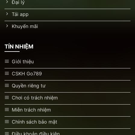
Đại lý
Tải app
Khuyến mãi
TÍN NHIỆM
Giới thiệu
CSKH Go789
Quyền riêng tư
Chơi có trách nhiệm
Miễn trách nhiệm
Chính sách bảo mật
Điều khoản điều kiện