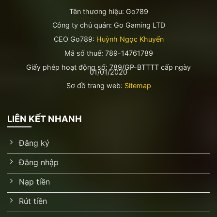
Tên thương hiệu: Go789
Công ty chủ quản: Go Gaming LTD
CEO Go789:
Huỳnh Ngọc Khuyến
Mã số thuế: 789-14761789
Giấy phép hoạt động số: 789/GP-BTTTT cấp ngày
01/01/2020
Sơ đồ trang web:
Sitemap
LIÊN KẾT NHANH
Đăng ký
Đăng nhập
Nạp tiền
Rút tiền