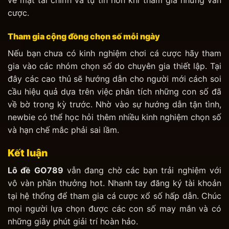
cược.
Tham gia cộng đồng chọn số mỗi ngày
Nếu bạn chưa có kinh nghiệm chơi cá cược hãy tham
gia vào các nhóm chọn số do chuyên gia thiết lập. Tại
đây các cao thủ sẽ hướng dẫn cho người mới cách soi
cầu hiệu quả dựa trên việc phân tích những con số đã
về bờ trong kỳ trước. Nhờ vào sự hướng dẫn tận tình,
newbie có thể học hỏi thêm nhiều kinh nghiệm chọn số
và hạn chế mắc phải sai lầm.
Kết luận
Lô đề GO789
vẫn đang chờ các bạn trải nghiệm với
vô vàn phần thưởng hot. Nhanh tay đăng ký tài khoản
tại hệ thống để tham gia cá cược xổ số hấp dẫn. Chúc
mọi người lựa chọn được các con số may mắn và có
những giây phút giải trí hoàn hảo.