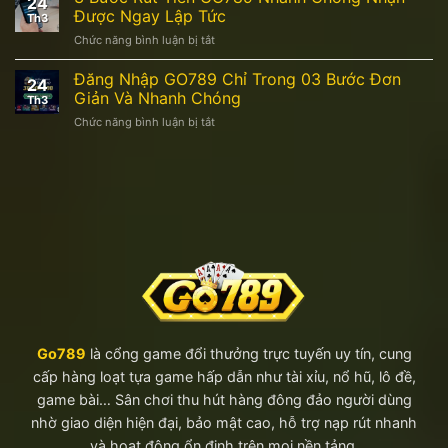
24
Tải
Hiện
Được Ngay Lập Tức
Th3
App
Đăng
ở
Chức năng bình luận bị tắt
GO789
Ký
3
Cơ
Kiếm
Bước
Đăng Nhập GO789 Chỉ Trong 03 Bước Đơn
Bản,
Thưởng
24
Rút
Dễ
Giản Và Nhanh Chóng
Lớn
Th3
Tiền
Hiểu
ở
Chức năng bình luận bị tắt
GO789
Nhất
Đăng
Nhanh
Cho
Nhập
Chóng
Hội
GO789
Nhận
Viên
Chỉ
Được
Trong
Ngay
03
Lập
Bước
Tức
Đơn
Giản
Và
Nhanh
Chóng
Go789
là cổng game đổi thưởng trực tuyến uy tín, cung
cấp hàng loạt tựa game hấp dẫn như tài xỉu, nổ hũ, lô đề,
game bài… Sân chơi thu hút hàng đông đảo người dùng
nhờ giao diện hiện đại, bảo mật cao, hỗ trợ nạp rút nhanh
và hoạt động ổn định trên mọi nền tảng.