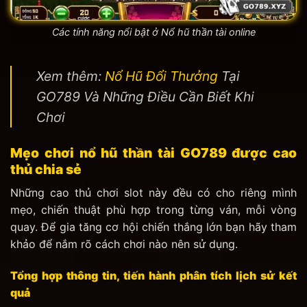
Các tính năng nổi bật ở Nổ hũ thần tài online
Xem thêm:
Nổ Hũ Đổi Thưởng
Tại
GO789 Và Những Điều Cần Biết Khi
Chơi
Mẹo chơi nổ hũ thần tài GO789 được cao
thủ chia sẻ
Những cao thủ chơi slot này đều có cho riêng mình
mẹo, chiến thuật phù hợp trong từng ván, mỗi vòng
quay. Để gia tăng cơ hội chiến thắng lớn bạn hãy tham
khảo để nắm rõ cách chơi nào nên sử dụng.
Tổng hợp thông tin, tiến hành phân tích lịch sử kết
quả