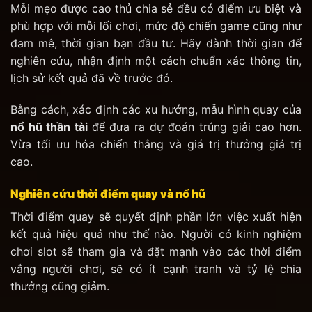
Mỗi mẹo được cao thủ chia sẻ đều có điểm ưu biệt và
phù hợp với mỗi lối chơi, mức độ chiến game cũng như
đam mê, thời gian bạn đầu tư. Hãy dành thời gian để
nghiên cứu, nhận định một cách chuẩn xác thông tin,
lịch sử kết quả đã về trước đó.
Bằng cách, xác định các xu hướng, mẫu hình quay của
nổ hũ thần tài
để đưa ra dự đoán trúng giải cao hơn.
Vừa tối ưu hóa chiến thắng và giá trị thưởng giá trị
cao.
Nghiên cứu thời điểm quay và nổ hũ
Thời điểm quay sẽ quyết định phần lớn việc xuất hiện
kết quả hiệu quả như thế nào. Người có kinh nghiệm
chơi slot sẽ tham gia và đặt mạnh vào các thời điểm
vắng người chơi, sẽ có ít cạnh tranh và tỷ lệ chia
thưởng cũng giảm.