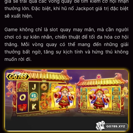
gia sẽ trải qua các vòng quay để tìm kiếm cơ hội nhận
thưởng lớn. Đặc biệt, khi hũ nổ Jackpot giá trị đặc biệt
sẽ xuất hiện.
Game không chỉ là slot quay may mắn, mà cần người
chơi có sự kiên nhẫn, chiến thuật để tối đa hóa cơ hội
thắng. Mỗi vòng quay có thể mang đến những giải
thưởng bất ngờ, tăng sự kịch tính và hứng thú không
muốn rời đi.