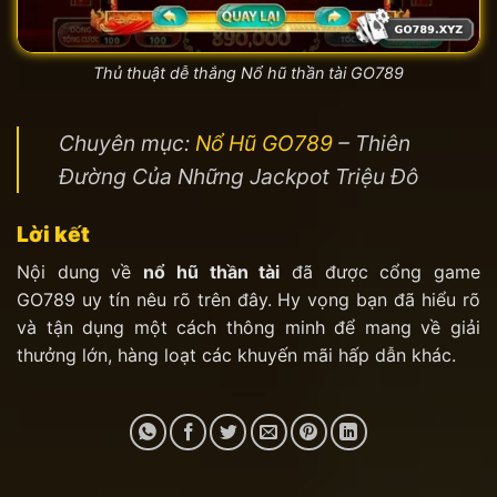
Thủ thuật dễ thắng Nổ hũ thần tài GO789
Chuyên mục:
Nổ Hũ GO789
– Thiên
Đường Của Những Jackpot Triệu Đô
Lời kết
Nội dung về
nổ hũ thần tài
đã được cổng game
GO789 uy tín nêu rõ trên đây. Hy vọng bạn đã hiểu rõ
và tận dụng một cách thông minh để mang về giải
thưởng lớn, hàng loạt các khuyến mãi hấp dẫn khác.