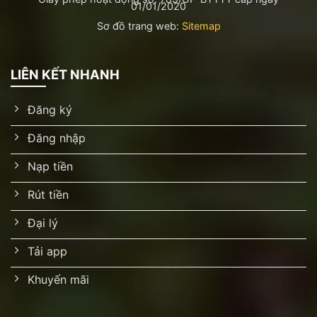
01/01/2020
Sơ đồ trang web:
Sitemap
LIÊN KẾT NHANH
Đăng ký
Đăng nhập
Nạp tiền
Rút tiền
Đại lý
Tải app
Khuyến mãi