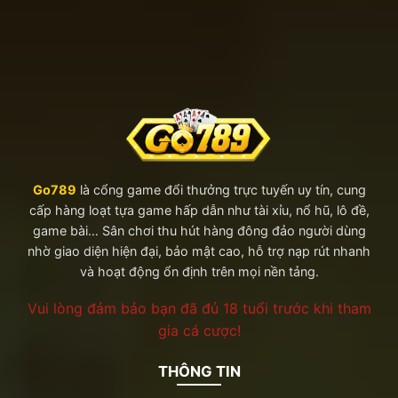
Go789
là cổng game đổi thưởng trực tuyến uy tín, cung
cấp hàng loạt tựa game hấp dẫn như tài xỉu, nổ hũ, lô đề,
game bài… Sân chơi thu hút hàng đông đảo người dùng
nhờ giao diện hiện đại, bảo mật cao, hỗ trợ nạp rút nhanh
và hoạt động ổn định trên mọi nền tảng.
Vui lòng đảm bảo bạn đã đủ 18 tuổi trước khi tham
gia cá cược!
THÔNG TIN