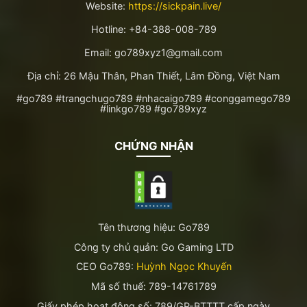
Website:
https://sickpain.live/
Hotline: +84-388-008-789
Email:
go789xyz1@gmail.com
Địa chỉ: 26 Mậu Thân, Phan Thiết, Lâm Đồng, Việt Nam
#go789 #trangchugo789 #nhacaigo789 #conggamego789
#linkgo789 #go789xyz
CHỨNG NHẬN
Tên thương hiệu: Go789
Công ty chủ quản: Go Gaming LTD
CEO Go789:
Huỳnh Ngọc Khuyến
Mã số thuế: 789-14761789
Giấy phép hoạt động số: 789/GP-BTTTT cấp ngày