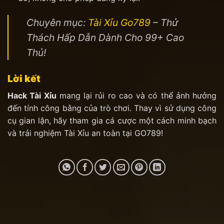
Chuyên mục:
Tài Xỉu Go789
– Thử
Thách Hấp Dẫn Dành Cho 99+ Cao
Thủ!
Lời kết
Hack Tài Xỉu
mang lại rủi ro cao và có thể ảnh hưởng
đến tính công bằng của trò chơi. Thay vì sử dụng công
cụ gian lận, hãy tham gia cá cược một cách minh bạch
và trải nghiệm Tài Xỉu an toàn tại GO789!