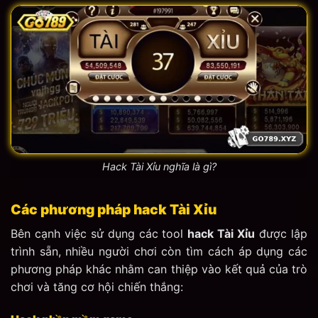
Hack Tài Xỉu nghĩa là gì?
Các phương pháp hack Tài Xỉu
Bên cạnh việc sử dụng các tool
hack Tài Xỉu
được lập
trình sẵn, nhiều người chơi còn tìm cách áp dụng các
phương pháp khác nhằm can thiệp vào kết quả của trò
chơi và tăng cơ hội chiến thắng: