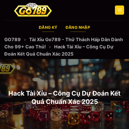
Bỏ
qua
nội
dung
ĐĂNG KÝ
ĐĂNG NHẬP
GO789
»
Tài Xỉu Go789 - Thử Thách Hấp Dẫn Dành
Cho 99+ Cao Thủ!
»
Hack Tài Xỉu – Công Cụ Dự
Đoán Kết Quả Chuẩn Xác 2025
Hack Tài Xỉu – Công Cụ Dự Đoán Kết
Quả Chuẩn Xác 2025