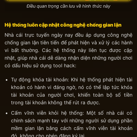
Điều quan trọng cần lưu về hình thức này
Hệ thống luôn cập nhật công nghệ chống gian lận
Nhà cái trực tuyến ngày nay đều áp dụng công nghệ
chống gian lận tiên tiến để phát hiện và xử lý các hành
vi bất thường. Các hệ thống này liên tục được cập
nhật, giúp nhà cái dễ dàng nhận diện những người chơi
có dấu hiệu sử dụng tool hack:
Tự động khóa tài khoản: Khi hệ thống phát hiện tài
khoản có hành vi đáng ngờ, nó có thể lập tức khóa
tài khoản của người chơi, khiến toàn bộ số tiền
trong tài khoản không thể rút ra được.
Cấm vĩnh viễn khỏi hệ thống: Một số nhà cái có
chính sách mạnh tay với những người sử dụng phần
mềm gian lận bằng cách cấm vĩnh viễn tài khoản
đó, không cho phép đăng ký lại.